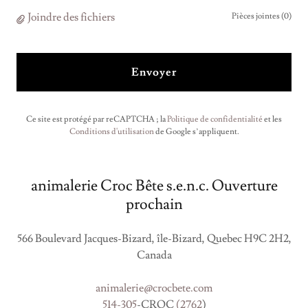
Joindre des fichiers
Pièces jointes (0)
Envoyer
Ce site est protégé par reCAPTCHA ; la
Politique de confidentialité
et les
Conditions d'utilisation
de Google s’appliquent.
animalerie Croc Bête s.e.n.c. Ouverture
prochain
566 Boulevard Jacques-Bizard, île-Bizard, Quebec H9C 2H2,
Canada
animalerie@crocbete.com
514-305
-CROC
(2762
)